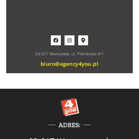
03-017 Warszawa, ul. Piknikowa 6/1
biuro@agency4you.pl
ADRES: