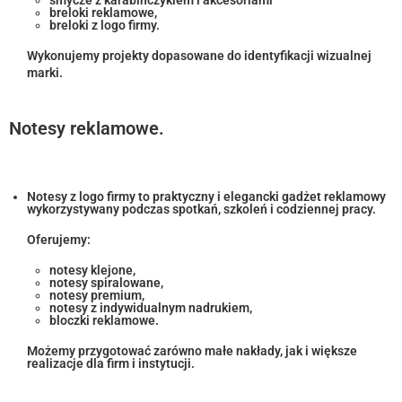
smycze z karabińczykiem i akcesoriami
breloki reklamowe,
breloki z logo firmy.
Wykonujemy projekty dopasowane do identyfikacji wizualnej
marki.
Notesy reklamowe.
Notesy z logo firmy to praktyczny i elegancki gadżet reklamowy
wykorzystywany podczas spotkań, szkoleń i codziennej pracy.
Oferujemy:
notesy klejone,
notesy spiralowane,
notesy premium,
notesy z indywidualnym nadrukiem,
bloczki reklamowe.
Możemy przygotować zarówno małe nakłady, jak i większe
realizacje dla firm i instytucji.